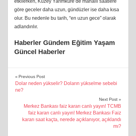
etkilerken, Kuzey Yarımküre’de mahalli saatlere
göre geceler daha uzun, gündüzler ise daha kısa
olur. Bu nedenle bu tarih, “en uzun gece” olarak
adlandırılır.
Haberler Gündem Eğitim Yaşam
Güncel Haberler
Yazı
Previous Post
Dolar neden yükselir? Doların yükselme sebebi
gezinmesi
ne?
Next Post
Merkez Bankası faiz kararı canlı yayın! TCMB
faiz kararı canlı yayın! Merkez Bankası Faiz
kararı saat kaçta, nerede açıklanıyor, açıklandı
mı?