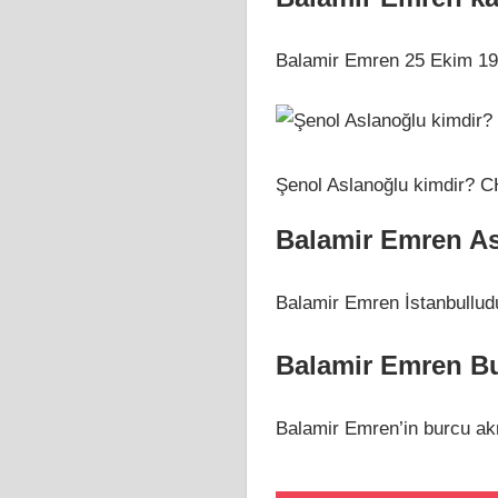
Balamir Emren 25 Ekim 19
Şenol Aslanoğlu kimdir? CH
Balamir Emren As
Balamir Emren İstanbullud
Balamir Emren Bu
Balamir Emren’in burcu akr