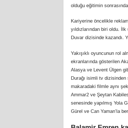
olduğu eğitimin sonrasında 
Kariyerine öncelikle rekla
yıldızlarından biri oldu. 
Duvar dizisinde kazandı. Ya
Yakışıklı oyuncunun rol alm
ekranlarında gösterilen Ak
Alasya ve Levent Ülgen gib
Durağı isimli tv dizisinden
makaradaki filmle aynı şekil
Ammar2 ve Şeytan Kabilesi
senesinde yapılmış Yola Ge
Gürel ve Can Yaman’la bera
Balamir Emren k