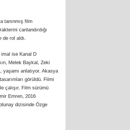
a tanınmış film
akterini canlandırdığı
 de rol aldı.
n imal ise Kanal D
kın, Melek Baykal, Zeki
t, yaşamı anlatıyor. Akasya
tasarımları görüldü. Filmi
yle çalışır. Film sürümü
amir Emren, 2016
Dolunay dizisinde Özge