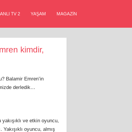
ANLI TV 2
YAŞAM
MAGAZİN
mren kimdir,
u? Balamir Emren’in
imizde derledik…
 yakışıklı ve etkin oyuncu,
ı. Yakışıklı oyuncu, almış