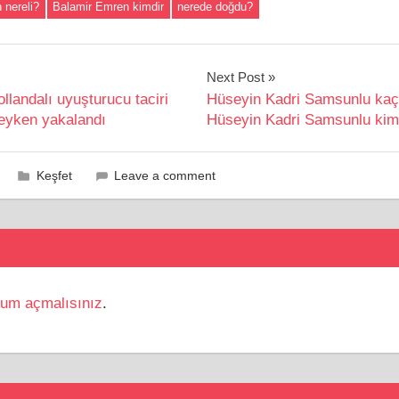
 nereli?
Balamir Emren kimdir
nerede doğdu?
Next Post
ollandalı uyuşturucu taciri
Hüseyin Kadri Samsunlu kaç 
eyken yakalandı
Hüseyin Kadri Samsunlu kim
Keşfet
Leave a comment
rum açmalısınız
.