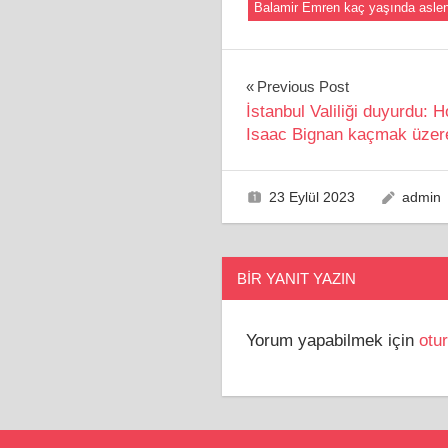
Balamir Emren kaç yaşında aslen
Yazı
Previous Post
İstanbul Valiliği duyurdu: H
gezinmesi
Isaac Bignan kaçmak üzer
23 Eylül 2023
admin
BIR YANIT YAZIN
Yorum yapabilmek için
otu