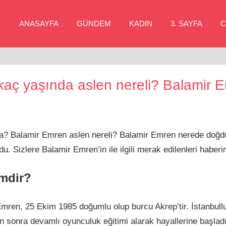
ANASAYFA
GÜNDEM
KADIN
3. SAYFA
C
aç yaşında aslen nereli? Balamir E
a? Balamir Emren aslen nereli? Balamir Emren nerede doğd
 Sizlere Balamir Emren’in ile ilgili merak edilenleri haber
mdir?
mren, 25 Ekim 1985 doğumlu olup burcu Akrep’tir. İstanbullu
an sonra devamlı oyunculuk eğitimi alarak hayallerine başlad