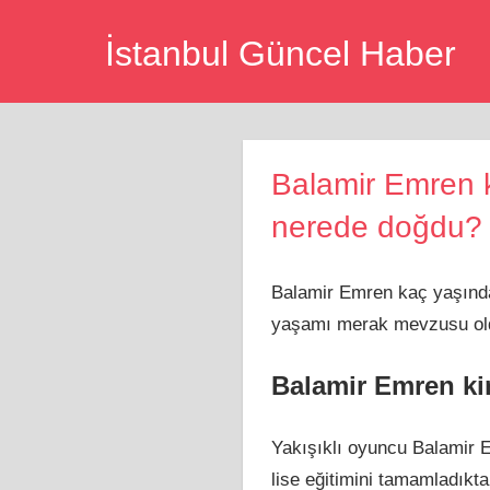
Skip
İstanbul Güncel Haber
to
content
Balamir Emren k
nerede doğdu?
Balamir Emren kaç yaşınd
yaşamı merak mevzusu oldu.
Balamir Emren ki
Yakışıklı oyuncu Balamir E
lise eğitimini tamamladıkt