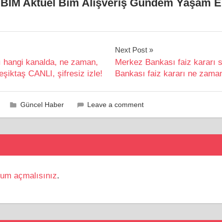
r BİM Aktüel Bim Alışveriş Gündem Yaşam 
Next Post
 hangi kanalda, ne zaman,
Merkez Bankası faiz kararı 
şiktaş CANLI, şifresiz izle!
Bankası faiz kararı ne zama
Güncel Haber
Leave a comment
rum açmalısınız
.