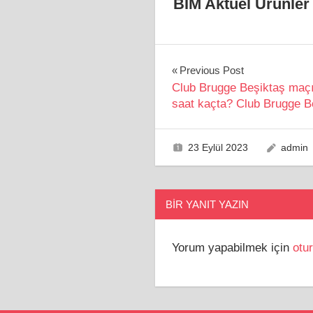
BİM Aktüel Ürünle
Yazı
Previous Post
Club Brugge Beşiktaş maçı
gezinmesi
saat kaçta? Club Brugge Be
23 Eylül 2023
admin
BIR YANIT YAZIN
Yorum yapabilmek için
otu