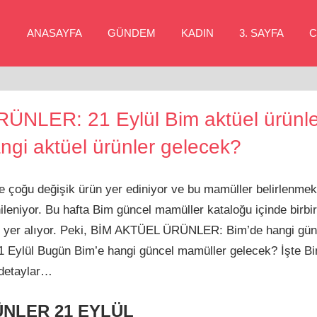
ANASAYFA
GÜNDEM
KADIN
3. SAYFA
C
NLER: 21 Eylül Bim aktüel ürünler
gi aktüel ürünler gelecek?
 çoğu değişik ürün yer ediniyor ve bu mamüller belirlenmekte
ileniyor. Bu hafta Bim güncel mamüller kataloğu içinde birbi
azı yer alıyor. Peki, BİM AKTÜEL ÜRÜNLER: Bim’de hangi gü
 21 Eylül Bugün Bim’e hangi güncel mamüller gelecek? İşte Bim
 detaylar…
ÜNLER 21 EYLÜL