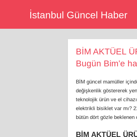
Skip
İstanbul Güncel Haber
to
content
BİM AKTÜEL ÜRÜ
Bugün Bim’e han
BİM güncel mamüller içinde
değişkenlik göstererek yen
teknolojik ürün ve el cih
elektrikli bisiklet var mı?
bütün dört gözle beklenen
BİM AKTÜEL ÜR