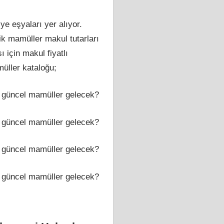
e eşyaları yer alıyor.
onik mamüller makul tutarları
 için makul fiyatlı
üller kataloğu;