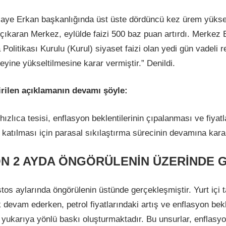
Gaye Erkan başkanlığında üst üste dördüncü kez ürem yükselt
 çıkaran Merkez, eylülde faizi 500 baz puan artırdı. Merke
 Politikası Kurulu (Kurul) siyaset faizi olan yedi gün vadeli 
yine yükseltilmesine karar vermiştir.” Denildi.
rilen açıklamanın devamı şöyle:
ızlıca tesisi, enflasyon beklentilerinin çıpalanması ve fiya
katılması için parasal sıkılaştırma sürecinin devamına karar
N 2 AYDA ÖNGÖRÜLENİN ÜZERİNDE 
s aylarında öngörülenin üstünde gerçekleşmiştir. Yurt içi ta
ık devam ederken, petrol fiyatlarındaki artış ve enflasyon bek
 yukarıya yönlü baskı oluşturmaktadır. Bu unsurlar, enflas