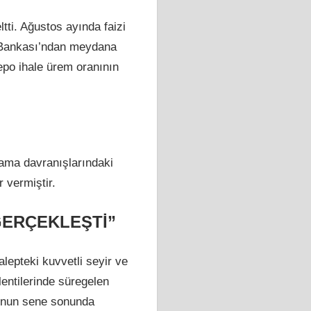
ti. Ağustos ayında faizi
z Bankası’ndan meydana
repo ihale ürem oranının
tlama davranışlarındaki
 vermiştir.
GERÇEKLEŞTİ”
lepteki kuvvetli seyir ve
lentilerinde süregelen
yonun sene sonunda