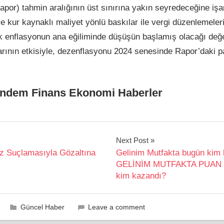
por) tahmin aralığının üst sınırına yakın seyredeceğine işa
ve kur kaynaklı maliyet yönlü baskılar ile vergi düzenlemele
k enflasyonun ana eğiliminde düşüşün başlamış olacağı değerl
arının etkisiyle, dezenflasyonu 2024 senesinde Rapor’daki pat
ndem Finans Ekonomi Haberler
Next Post
iz Suçlamasıyla Gözaltına
Gelinim Mutfakta bugün kim 
GELİNİM MUTFAKTA PUAN D
kim kazandı?
Güncel Haber
Leave a comment