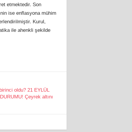
ret etmektedir. Son
rinin ise enflasyona mühim
endirilmiştir. Kurul,
ika ile ahenkli şekilde
birinci oldu? 21 EYLÜL
URUMU! Çeyrek altını