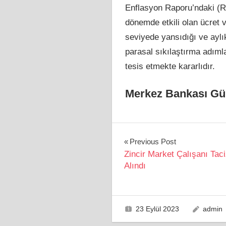
Enflasyon Raporu’ndaki (Ra
dönemde etkili olan ücret 
seviyede yansıdığı ve aylı
parasal sıkılaştırma adıml
tesis etmekte kararlıdır.
Merkez Bankası Gü
Yazı
Previous Post
Zincir Market Çalışanı Tac
gezinmesi
Alındı
23 Eylül 2023
admin