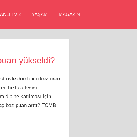
ANLI TV 2
YAŞAM
MAGAZİN
puan yükseldi?
üst üste dördüncü kez ürem
n hızlıca tesisi,
m dibine katılması için
 kaç baz puan arttı? TCMB