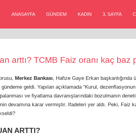
ANASAYFA
GÜNDEM
KADIN
3. SAYFA
C
an arttı? TCMB Faiz oranı kaç baz 
Sorusu,
Merkez Bankası
, Hafize Gaye Erkan başkanlığında 
gündeme geldi. Yapılan açıklamada “Kurul, dezenflasyonun e
çıpalanması ve fiyatlama davranışlarındaki bozulmanın deneti
nin devamına karar vermiştir. Ifadeleri yer aldı. Peki, Faiz
kseldi?
UAN ARTTI?