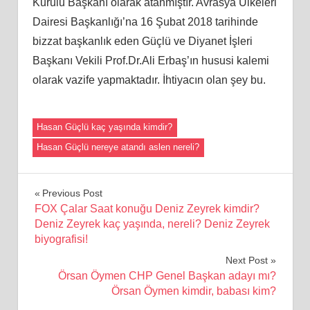
Kurulu Başkanı olarak atanmıştır. Avrasya Ülkeleri
Dairesi Başkanlığı’na 16 Şubat 2018 tarihinde
bizzat başkanlık eden Güçlü ve Diyanet İşleri
Başkanı Vekili Prof.Dr.Ali Erbaş’ın hususi kalemi
olarak vazife yapmaktadır. İhtiyacın olan şey bu.
Hasan Güçlü kaç yaşında kimdir?
Hasan Güçlü nereye atandı aslen nereli?
Yazı
Previous Post
FOX Çalar Saat konuğu Deniz Zeyrek kimdir?
gezinmesi
Deniz Zeyrek kaç yaşında, nereli? Deniz Zeyrek
biyografisi!
Next Post
Örsan Öymen CHP Genel Başkan adayı mı?
Örsan Öymen kimdir, babası kim?