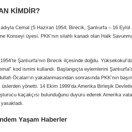
AN KİMDİR?
adıyla Cemal (5 Haziran 1954; Birecik, Şanlıurfa – 16 Eylül
e Konseyi üyesi. PKK’nın silahlı kanadı olan Halk Savunma
1954’te Şanlıurfa’nın Birecik ilçesinde doğdu. Yüksekokul’d
emal” kod ismini kullandı. Başlangıçta eylemlerini Şanlıurfa’
Abdullah Öcalan’ın yakalanmasından sonrasında PKK’nın başı
i üslerden yönetti. 14 Ekim 1999’da Amerika Birleşik Devletl
uşturucu kaçakçısı bulunduğunu duyuru ederek Amerika vatan
ı yasakladı.
ündem Yaşam Haberler