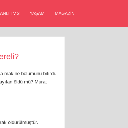
ANLI TV 2
YAŞAM
MAGAZİN
ereli?
a makine bölümünü bitirdi.
rayılan öldü mü? Murat
rak öldürülmüştür.