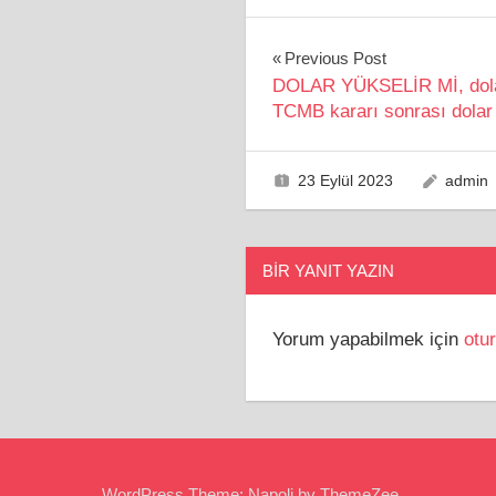
Yazı
Previous Post
DOLAR YÜKSELİR Mİ, dolar
gezinmesi
TCMB kararı sonrası dolar
23 Eylül 2023
admin
BIR YANIT YAZIN
Yorum yapabilmek için
otu
WordPress Theme: Napoli by ThemeZee.