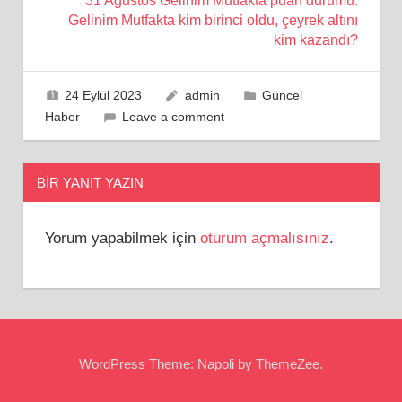
31 Ağustos Gelinim Mutfakta puan durumu:
Gelinim Mutfakta kim birinci oldu, çeyrek altını
kim kazandı?
24 Eylül 2023
admin
Güncel
Haber
Leave a comment
BIR YANIT YAZIN
Yorum yapabilmek için
oturum açmalısınız
.
WordPress Theme: Napoli by ThemeZee.