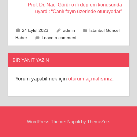
Prof. Dr. Naci Görür o ili deprem konusunda
uyardı: “Canlı fayın üzerinde oturuyorlar”
24 Eylül 2023
admin
İstanbul Güncel
Haber
Leave a comment
BIR YANIT YAZIN
Yorum yapabilmek için
oturum açmalısınız
.
WordPress Theme: Napoli by ThemeZee.