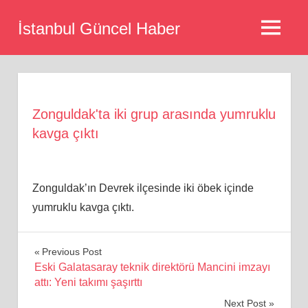
Skip
İstanbul Güncel Haber
to
MENU
content
Zonguldak'ta iki grup arasında yumruklu
kavga çıktı
Zonguldak’ın Devrek ilçesinde iki öbek içinde
yumruklu kavga çıktı.
Yazı
Previous Post
Eski Galatasaray teknik direktörü Mancini imzayı
gezinmesi
attı: Yeni takımı şaşırttı
Next Post